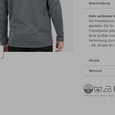
Beschreibung
Dein optimaler B
Die Freizeitjack
gestaltet. Die fü
Freizeitjacke pla
einer großen Aus
Verbindung durc
- 4XL findest Du 
Details
Material
Keep Dry
40° waschen
Bügeln