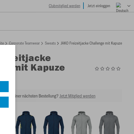
Clubmitglied werden
Jetzt einloggen
ite
Corporate Teamwear
Sweats
JAKO Freizeitjacke Challenge mit Kapuze
eizeitjacke
ge mit Kapuze
1
tt bei Deiner nächsten Bestellung?
Jetzt Mitglied werden