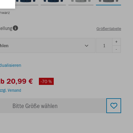
chwarz
ellung
Größentabelle
+
ählen
-
dualisieren
b 20,99 €
-70 %
zzgl. Versand
Bitte Größe wählen