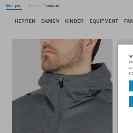
Teamsport
Corporate Teamwear
HERREN
DAMEN
KINDER
EQUIPMENT
FA
W
Du
an
Co