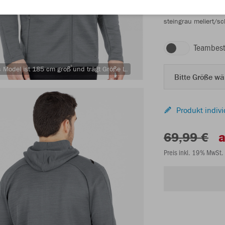
steingrau meliert/s
Teambest
 Model ist 185 cm groß und trägt Größe L.
Bitte Größe w
Produkt indivi
69,99 €
a
Preis inkl. 19% MwSt.