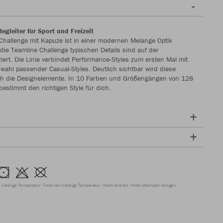
egleiter für Sport und Freizeit
e Challenge mit Kapuze ist in einer modernen Melange Optik
r die Teamline Challenge typischen Details sind auf der
tziert. Die Linie verbindet Performance-Styles zum ersten Mal mit
wahl passender Casual-Styles. Deutlich sichtbar wird diese
h die Designelemente. In 10 Farben und Größengängen von 128
bestimmt den richtigen Style für dich.
 niedrige Temperatur
Trocknen niedrige Temperatur
Nicht chloren
Nicht chemisch reinigen