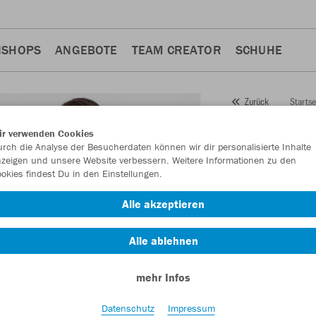
NSHOPS
ANGEBOTE
TEAM CREATOR
SCHUHE
Startse
Zurück
JAKO
Fr
ir verwenden Cookies
rch die Analyse der Besucherdaten können wir dir personalisierte Inhalte
Challen
zeigen und unsere Website verbessern. Weitere Informationen zu den
okies findest Du in den Einstellungen.
Artikelnummer:
982
Alle akzeptieren
Lust auf 30% Raba
Alle ablehnen
mehr Infos
Datenschutz
Impressum