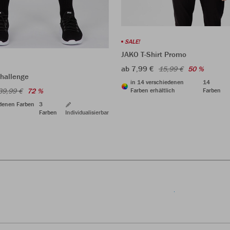
SALE!
JAKO T-Shirt Promo
ab 7,99 €
15,99 €
50 %
hallenge
in 14 verschiedenen
14
39,99 €
72 %
Farben erhältlich
Farben
edenen Farben
3
Farben
Individualisierbar