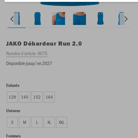
JAKO
Débardeur Run 2.0
Numéro d’article:
6075
Disponible jusqu'en 2027
Enfants
128
140
152
164
Unisexe
S
M
L
XL
XXL
Femmes