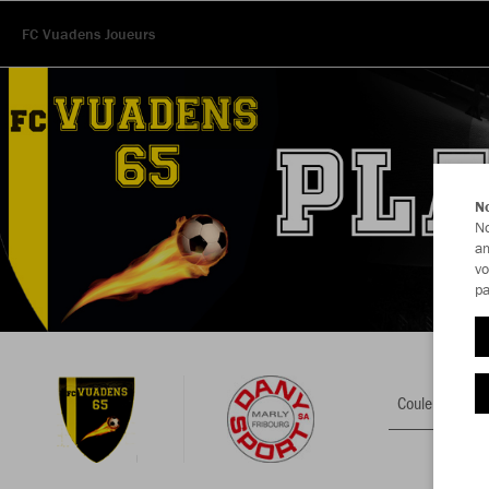
FC Vuadens Joueurs
No
No
am
vo
pa
Couleur