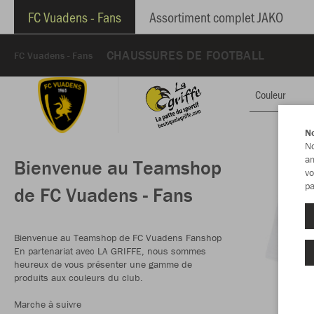
FC Vuadens - Fans
Assortiment complet JAKO
CHAUSSURES DE FOOTBALL
FC Vuadens - Fans
Couleur
No
No
am
Bienvenue au Teamshop
vo
pa
de FC Vuadens - Fans
Bienvenue au Teamshop de FC Vuadens Fanshop
En partenariat avec LA GRIFFE, nous sommes
heureux de vous présenter une gamme de
produits aux couleurs du club.
Marche à suivre