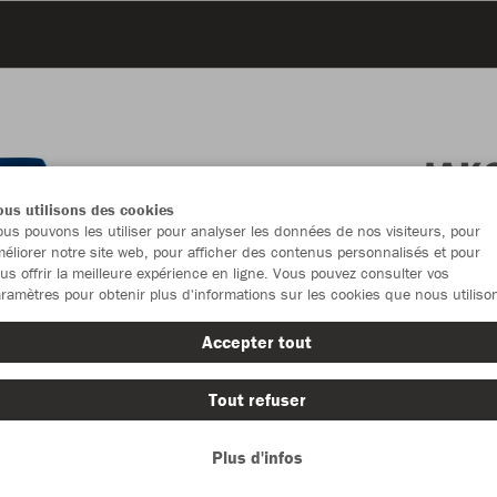
JAK
us utilisons des cookies
us pouvons les utiliser pour analyser les données de nos visiteurs, pour
éliorer notre site web, pour afficher des contenus personnalisés et pour
us offrir la meilleure expérience en ligne. Vous pouvez consulter vos
Emballa
ramètres pour obtenir plus d'informations sur les cookies que nous utiliso
Accepter tout
Enfants (3
128
14
Tout refuser
Unisexe (3
Plus d'infos
S
M