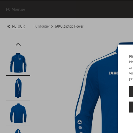
FC Moutier
FC Moutier
JAKO Ziptop Power
RETOUR
No
No
am
vo
pa