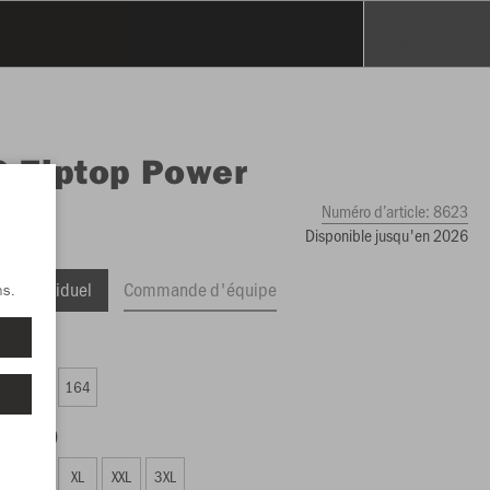
O
Ziptop Power
Numéro d’article:
8623
Disponible jusqu'en 2026
ge Individuel
Commande d'équipe
ns.
2.00 CHF)
0
152
164
5.00 CHF)
L
XL
XXL
3XL