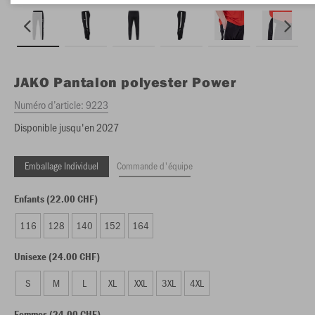
JAKO
Pantalon polyester Power
Numéro d’article:
9223
Disponible jusqu'en 2027
Emballage Individuel
Commande d'équipe
Enfants (22.00 CHF)
116
128
140
152
164
Unisexe (24.00 CHF)
S
M
L
XL
XXL
3XL
4XL
Femmes (24.00 CHF)