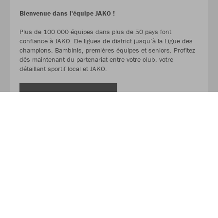
Bienvenue dans l'équipe JAKO !
Plus de 100 000 équipes dans plus de 50 pays font
confiance à JAKO. De ligues de district jusqu‘à la Ligue des
champions. Bambinis, premières équipes et seniors. Profitez
dès maintenant du partenariat entre votre club, votre
détaillant sportif local et JAKO.
LIRE LA SUITE