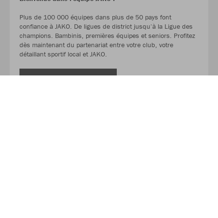
Plus de 100 000 équipes dans plus de 50 pays font
confiance à JAKO. De ligues de district jusqu‘à la Ligue des
champions. Bambinis, premières équipes et seniors. Profitez
dès maintenant du partenariat entre votre club, votre
détaillant sportif local et JAKO.
LIRE LA SUITE
À propos de JAKO