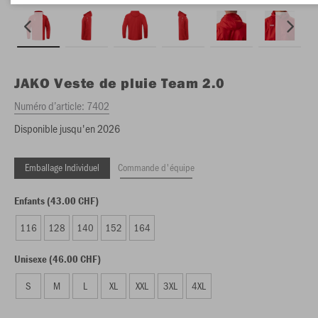
JAKO
Veste de pluie Team 2.0
Numéro d’article:
7402
Disponible jusqu'en 2026
Emballage Individuel
Commande d'équipe
Enfants (43.00 CHF)
116
128
140
152
164
Unisexe (46.00 CHF)
S
M
L
XL
XXL
3XL
4XL