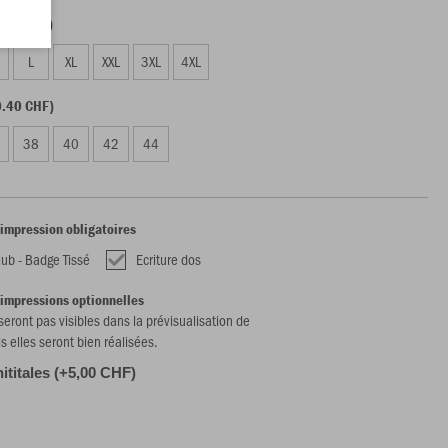
0.40 CHF)
L
XL
XXL
3XL
4XL
.40 CHF)
38
40
42
44
'impression obligatoires
lub - Badge Tissé
Ecriture dos
'impressions optionnelles
 seront pas visibles dans la prévisualisation de
is elles seront bien réalisées.
nititales (+5,00 CHF)