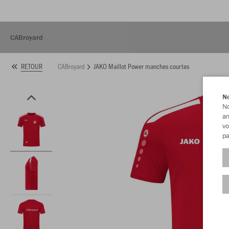
CABroyard
CABroyard
JAKO Maillot Power manches courtes
RETOUR
No
No
am
vo
pa