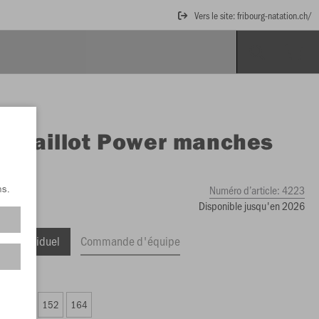
Vers le site: fribourg-natation.ch/
O
Maillot Power manches
tes
Numéro d’article:
4223
ns.
Disponible jusqu'en 2026
ge Individuel
Commande d'équipe
6.40 CHF)
8
140
152
164