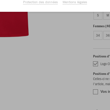
Protection des données
Mentions légales
Unisexe (4
S
M
Femmes (40
34
36
Positions d
Logo C
Positions d
Celles-ci ne
l'article, ma
Vos i