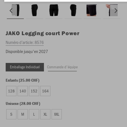
JAKO
Legging court Power
Numéro d’article:
8576
Disponible jusqu'en 2027
Emballage Individuel
Commande d'équipe
Enfants (25.00 CHF)
128
140
152
164
Unisexe (28.00 CHF)
S
M
L
XL
XXL