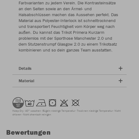
Farbvarianten zu jedem Verein. Die Kontrasteinsätze
an den Seiten sowie an den Ärmel- und
Halsabschlüssen machen das Aussehen perfekt. Das
Material aus Polyester-Interlock ist schnelltrocknend
und transportiert Feuchtigkeit vom Körper weg nach
außen. Du kannst das Trikot Primera Kurzarm
problemlos mit der Sporthose Manchester 2.0 und
dem Stutzenstrumpf Glasgow 2.0 zu einem Trikotsatz
kombinieren und so dein ganzes Team ausstatten.
Details
Material
Keep Dry
40° waschen
Bügeln niedrige Temperatur
Trocknen niedrige Temperatur
Nicht
chloren
Nicht chemisch reinigen
Bewertungen