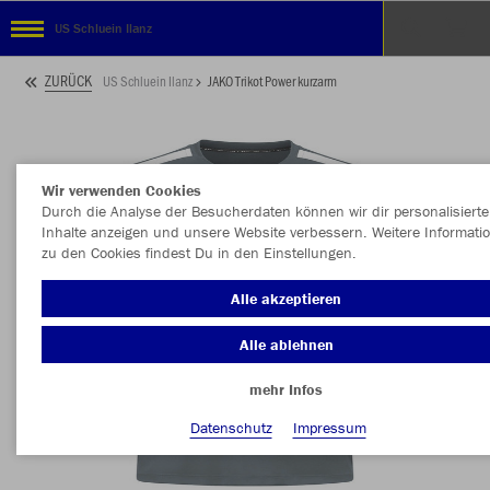
US Schluein Ilanz
ZURÜCK
US Schluein Ilanz
JAKO Trikot Power kurzarm
Wir verwenden Cookies
Durch die Analyse der Besucherdaten können wir dir personalisierte
Inhalte anzeigen und unsere Website verbessern. Weitere Informati
zu den Cookies findest Du in den Einstellungen.
Alle akzeptieren
Alle ablehnen
mehr Infos
Datenschutz
Impressum