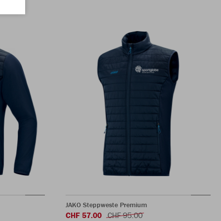
JAKO Steppweste Premium
CHF 57.00
CHF 95.00