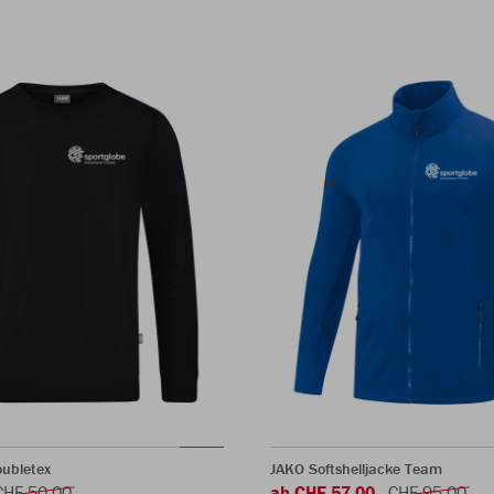
ubletex
JAKO Softshelljacke Team
CHF 50.00
ab CHF 57.00
CHF 95.00