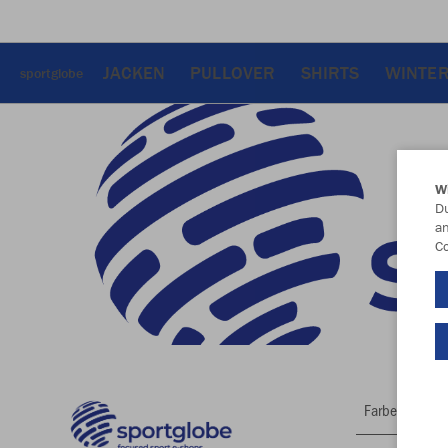
JACKEN
PULLOVER
SHIRTS
WINTE
sportglobe
W
Du
an
Co
Farbe