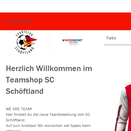
SC Schöftland
Farbe
Herzlich Willkommen im
Teamshop SC
Schöftland
WE ARE TEAM!
Hier findest du die neue Teambeleidung vom SC
Schöftland.
Auf zum Anstoss! Wir wünschen viel Spass beim
stöbern!