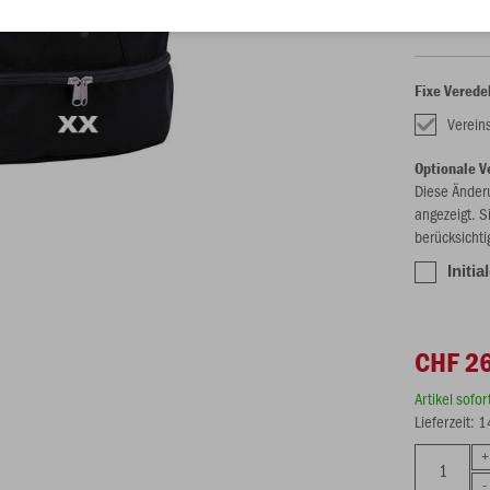
Fixe Verede
Verei
Optionale V
Diese Änder
angezeigt. S
berücksichti
Initi
CHF 2
Artikel sofo
Lieferzeit: 