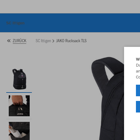
SC Ittigen
SC Ittigen
JAKO Rucksack TLS
ZURÜCK
W
Du
an
Co