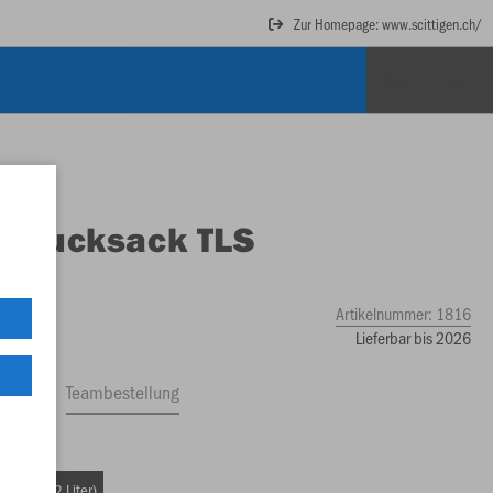
Zur Homepage: www.scittigen.ch/
O
Rucksack TLS
ch
Artikelnummer:
1816
Lieferbar bis 2026
ftrag
Teambestellung
 26.00)
ße (ca. 32 Liter)