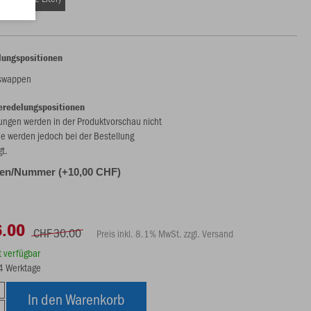
lungspositionen
nswappen
eredelungspositionen
ungen werden in der Produktvorschau nicht
ie werden jedoch bei der Bestellung
gt.
alen/Nummer (+10,00 CHF)
6.00
CHF 30.00
Preis inkl. 8.1% MwSt. zzgl. Versand
rt verfügbar
14 Werktage
In den Warenkorb