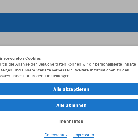
ir verwenden Cookies
JAK
rch die Analyse der Besucherdaten können wir dir personalisierte Inhalte
zeigen und unsere Website verbessern. Weitere Informationen zu den
okies findest Du in den Einstellungen.
mit Bodenfa
Alle akzeptieren
Alle ablehnen
Einzelau
mehr Infos
Größe (CHF
Datenschutz
Impressum
Einheitsgrö