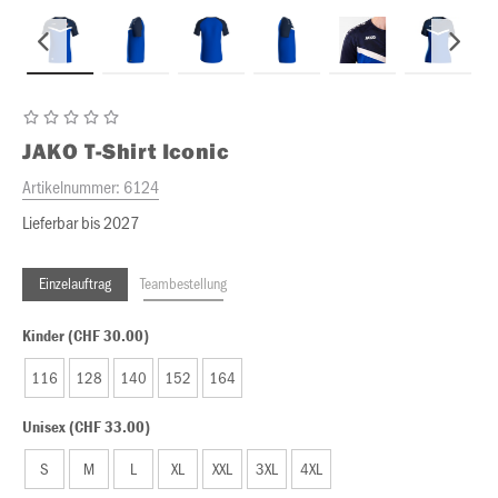
JAKO
T-Shirt Iconic
Artikelnummer:
6124
Lieferbar bis 2027
Einzelauftrag
Teambestellung
Kinder (CHF 30.00)
116
128
140
152
164
Unisex (CHF 33.00)
S
M
L
XL
XXL
3XL
4XL