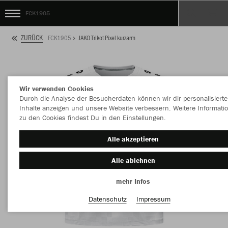
FCK1905
ZURÜCK
FCK1905
JAKO Trikot Pixel kurzarm
Wir verwenden Cookies
Durch die Analyse der Besucherdaten können wir dir personalisierte
Inhalte anzeigen und unsere Website verbessern. Weitere Informati
zu den Cookies findest Du in den Einstellungen.
Alle akzeptieren
Alle ablehnen
mehr Infos
Datenschutz
Impressum