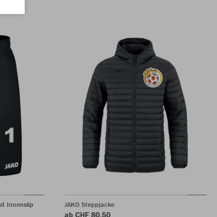
t Innenslip
JAKO Steppjacke
ab CHF 80.50