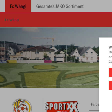
Fc Wängi
Gesamtes JAKO Sortiment
Fc Wängi
W
Du
an
Co
Farbe