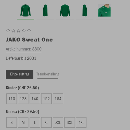
JAKO
Sweat One
Artikelnummer:
8800
Lieferbar bis 2031
Einzelauftrag
Teambestellung
Kinder (CHF 26.50)
116
128
140
152
164
Unisex (CHF 29.50)
S
M
L
XL
XXL
3XL
4XL