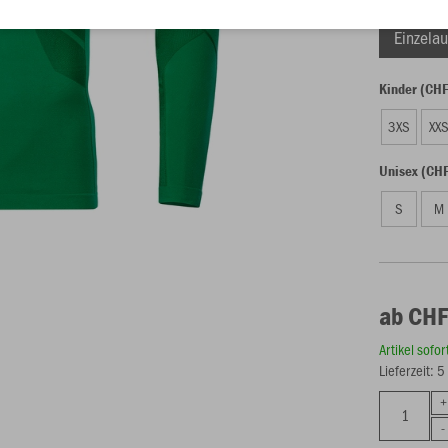
Einzelau
Kinder (CH
3XS
XX
Unisex (CH
S
M
ab CHF
Artikel sofo
Lieferzeit: 