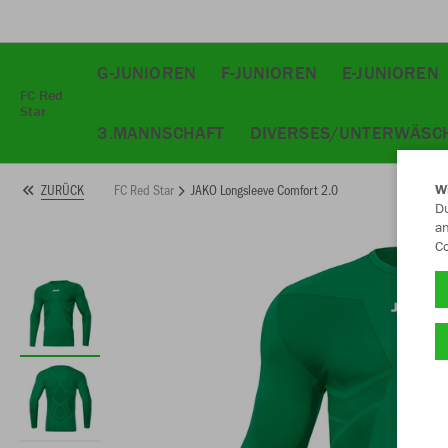
G-JUNIOREN
F-JUNIOREN
E-JUNIOREN
FC Red
Star
3.MANNSCHAFT
DIVERSES/UNTERWÄSC
FC Red Star
JAKO Longsleeve Comfort 2.0
ZURÜCK
W
Du
an
Co