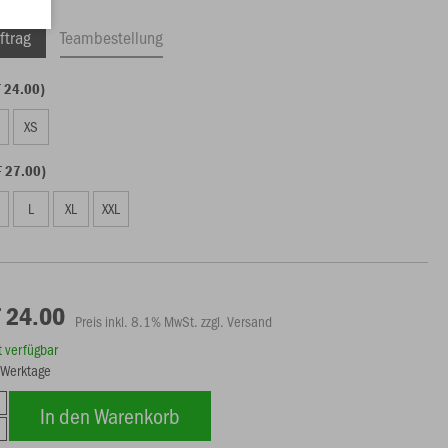
ftrag
Teambestellung
F 24.00)
S
XS
F 27.00)
L
XL
XXL
 24.00
Preis inkl. 8.1% MwSt. zzgl. Versand
rt verfügbar
5 Werktage
In den Warenkorb