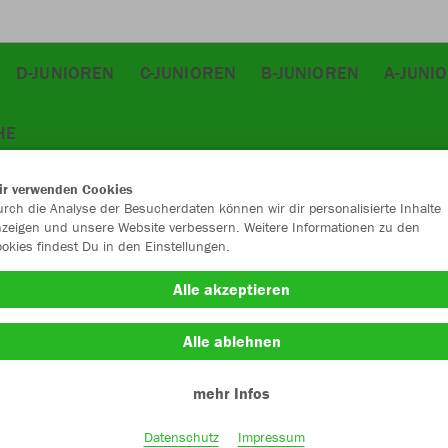
D-JUNIOREN
C-JUNIOREN
B-JUNIOREN
A-JUNI
HE
ir verwenden Cookies
rch die Analyse der Besucherdaten können wir dir personalisierte Inhalte
zeigen und unsere Website verbessern. Weitere Informationen zu den
okies findest Du in den Einstellungen.
JAK
Alle akzeptieren
sportgrün
Alle ablehnen
mehr Infos
Datenschutz
Impressum