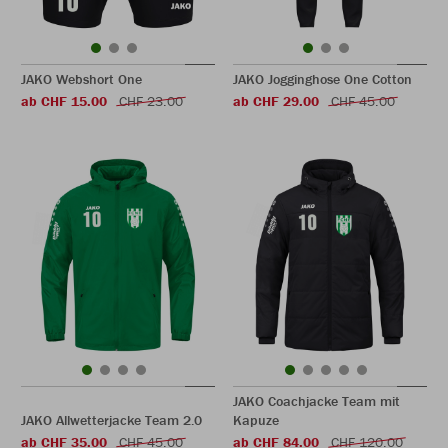
JAKO Webshort One
JAKO Jogginghose One Cotton
ab CHF 15.00
CHF 23.00
ab CHF 29.00
CHF 45.00
JAKO Coachjacke Team mit
JAKO Allwetterjacke Team 2.0
Kapuze
ab CHF 35.00
CHF 45.00
ab CHF 84.00
CHF 120.00