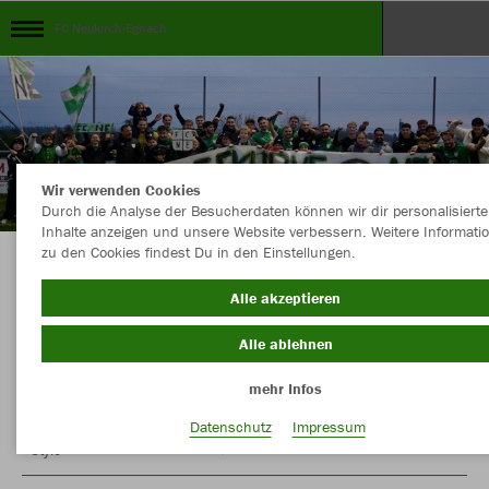
FC Neukirch-Egnach
Wir verwenden Cookies
Durch die Analyse der Besucherdaten können wir dir personalisierte
Inhalte anzeigen und unsere Website verbessern. Weitere Informati
zu den Cookies findest Du in den Einstellungen.
Bester Verein in der Region
Alle akzeptieren
Alle ablehnen
mehr Infos
Farbe
Neuheiten
Datenschutz
Impressum
MEHR FILTER
Style