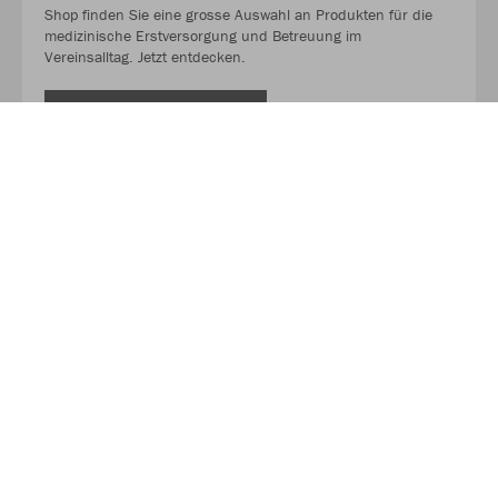
Shop finden Sie eine grosse Auswahl an Produkten für die
medizinische Erstversorgung und Betreuung im
Vereinsalltag. Jetzt entdecken.
MEHR LESEN
Alles für ein erfolgreiches Training: Entdecken Sie in
unserem Partner-Shop eine grosse Auswahl an
Trainingsmaterialien – von Hütchen und
Markierungsscheiben bis zu Laufleitern und
Koordinationshilfen.