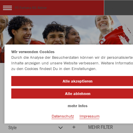
FC Fortuna SG Aktive
Wir verwenden Cookies
Durch die Analyse der Besucherdaten können wir dir personalisierte
Inhalte anzeigen und unsere Website verbessern. Weitere Informati
zu den Cookies findest Du in den Einstellungen.
Herzlich Willkommen im Teamshop FC Fortuna
Alle akzeptieren
SG Aktive
Alle ablehnen
mehr Infos
Farbe
Neuheiten
Datenschutz
Impressum
MEHR FILTER
Style