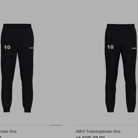
rhose One
JAKO Trainingshose One
0
ab CHF 28.00