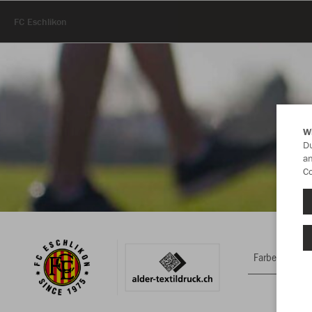
FC Eschlikon
W
Du
an
Co
Farbe