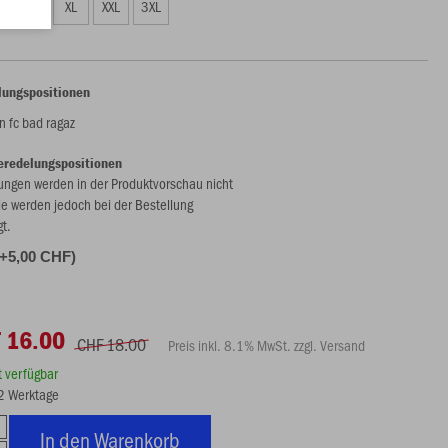
L
XL
XXL
3XL
lungspositionen
 fc bad ragaz
eredelungspositionen
ungen werden in der Produktvorschau nicht
ie werden jedoch bei der Bestellung
gt.
(+5,00 CHF)
 16.00
CHF 18.00
Preis inkl. 8.1% MwSt. zzgl. Versand
rt verfügbar
12 Werktage
In den Warenkorb