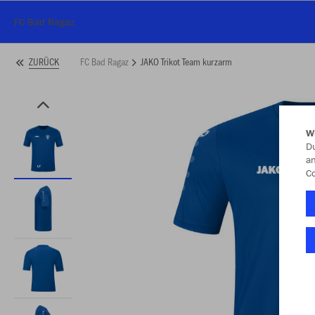
FC Bad Ragaz
FC Bad Ragaz
JAKO Trikot Team kurzarm
ZURÜCK
W
Du
an
Co