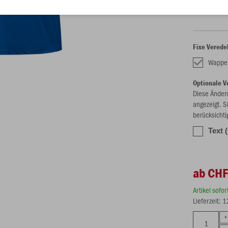
S
M
Fixe Verede
Wappen
Optionale V
Diese Änder
angezeigt. S
berücksichti
Text 
ab CHF
Artikel sofo
Lieferzeit: 