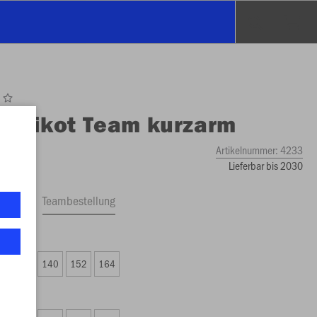
O
Trikot Team kurzarm
Artikelnummer:
4233
Lieferbar bis 2030
ftrag
Teambestellung
F 16.00)
6
128
140
152
164
F 17.00)