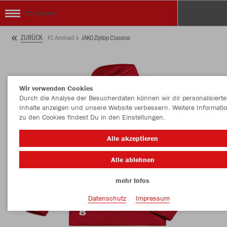
FC Amriswil
ZURÜCK
FC Amriswil
JAKO Ziptop Classico
Wir verwenden Cookies
Durch die Analyse der Besucherdaten können wir dir personalisierte
Inhalte anzeigen und unsere Website verbessern. Weitere Informati
zu den Cookies findest Du in den Einstellungen.
Alle akzeptieren
Alle ablehnen
mehr Infos
Datenschutz
Impressum