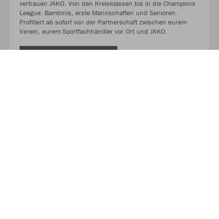
vertrauen JAKO. Von den Kreisklassen bis in die Champions
League. Bambinis, erste Mannschaften und Senioren.
Profitiert ab sofort von der Partnerschaft zwischen eurem
Verein, eurem Sportfachhändler vor Ort und JAKO.
MEHR LESEN
Über JAKO
Aus der Garage zum führenden Teamsport-Ausrüster. Die
Erfolgsgeschichte von JAKO beginnt 1989 und dauert bis