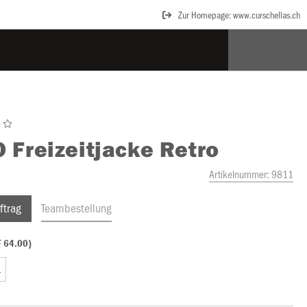
Zur Homepage: www.curschellas.ch
O
Freizeitjacke Retro
Artikelnummer:
9811
ftrag
Teambestellung
F 64.00)
L