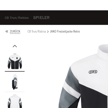
SPIELER
CB Trun/Rabius
CB Trun/Rabius
JAKO Freizeitjacke Retro
ZURÜCK