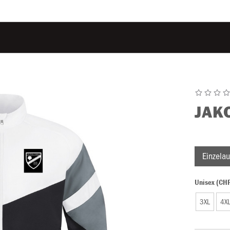
JAK
Einzelau
Unisex (CH
3XL
4X