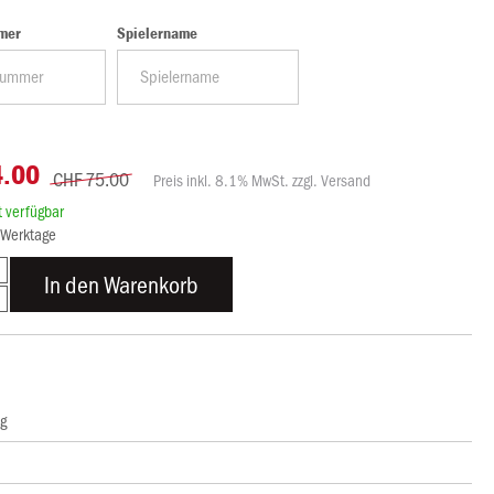
mer
Spielername
4.00
CHF 75.00
Preis inkl. 8.1% MwSt. zzgl. Versand
rt verfügbar
8 Werktage
In den Warenkorb
ng