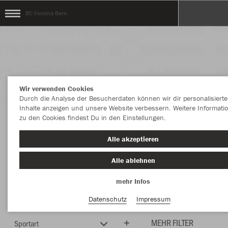
BC Femina Bern
Wir verwenden Cookies
Durch die Analyse der Besucherdaten können wir dir personalisierte
Inhalte anzeigen und unsere Website verbessern. Weitere Informati
zu den Cookies findest Du in den Einstellungen.
Herzlich Willkommen auf dem Webshop vom
Alle akzeptieren
BC Femina Bern
Alle ablehnen
mehr Infos
Farbe
Style
Datenschutz
Impressum
MEHR FILTER
Sportart