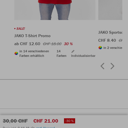
SALE!
JAKO Sportsock
JAKO T-Shirt Promo
CHF 8.40
CHF 
ab CHF 12.60
CHF 18.00
30 %
in 2 verschieden
in 14 verschiedenen
14
Farben erhältlich
Farben
Individualisierbar
30,00 CHF
CHF 21.00
-30 %