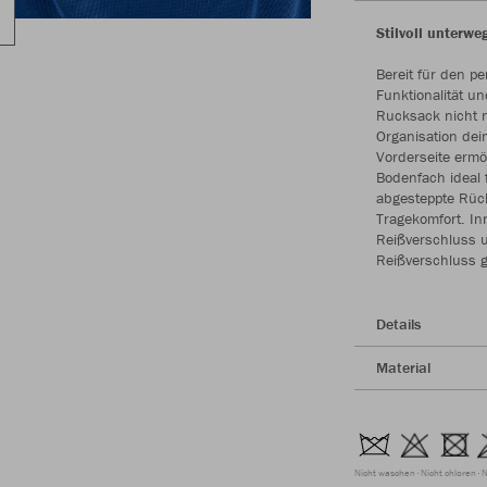
Stilvoll unterwe
Bereit für den p
Funktionalität u
Rucksack nicht 
Organisation dei
Vorderseite ermö
Bodenfach ideal f
abgesteppte Rück
Tragekomfort. In
Reißverschluss 
Reißverschluss ge
Details
Material
Nicht waschen
Nicht chloren
N