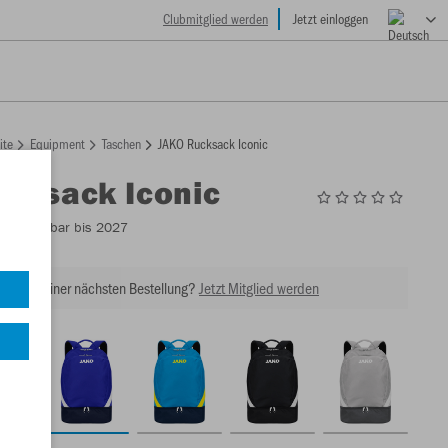
Clubmitglied werden
Jetzt einloggen
ite
Equipment
Taschen
JAKO Rucksack Iconic
cksack Iconic
4
- Lieferbar bis 2027
tt bei Deiner nächsten Bestellung?
Jetzt Mitglied werden