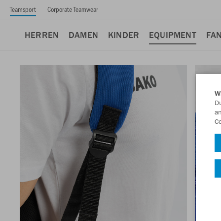
Teamsport
Corporate Teamwear
HERREN
DAMEN
KINDER
EQUIPMENT
FA
W
Du
an
Co