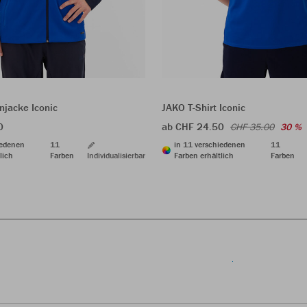
jacke Iconic
JAKO T-Shirt Iconic
0
ab CHF 24.50
CHF 35.00
30 %
iedenen
11
in 11 verschiedenen
11
lich
Farben
Individualisierbar
Farben erhältlich
Farben