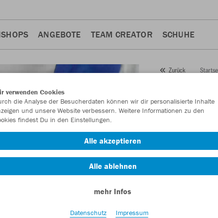
NSHOPS
ANGEBOTE
TEAM CREATOR
SCHUHE
Startse
Zurück
JAKO
Ru
ir verwenden Cookies
rch die Analyse der Besucherdaten können wir dir personalisierte Inhalte
Artikelnummer:
181
zeigen und unsere Website verbessern. Weitere Informationen zu den
okies findest Du in den Einstellungen.
Lust auf 30% Raba
Alle akzeptieren
Alle ablehnen
mehr Infos
Datenschutz
Impressum