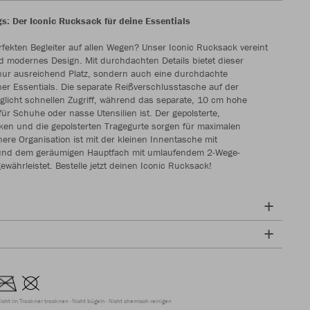
gs: Der Iconic Rucksack für deine Essentials
erfekten Begleiter auf allen Wegen? Unser Iconic Rucksack vereint
nd modernes Design. Mit durchdachten Details bietet dieser
nur ausreichend Platz, sondern auch eine durchdachte
ner Essentials. Die separate Reißverschlusstasche auf der
glicht schnellen Zugriff, während das separate, 10 cm hohe
ür Schuhe oder nasse Utensilien ist. Der gepolsterte,
en und die gepolsterten Tragegurte sorgen für maximalen
nere Organisation ist mit der kleinen Innentasche mit
und dem geräumigen Hauptfach mit umlaufendem 2-Wege-
währleistet. Bestelle jetzt deinen Iconic Rucksack!
icht im Trockner trocknen
Nicht bügeln
Nicht chemisch reinigen