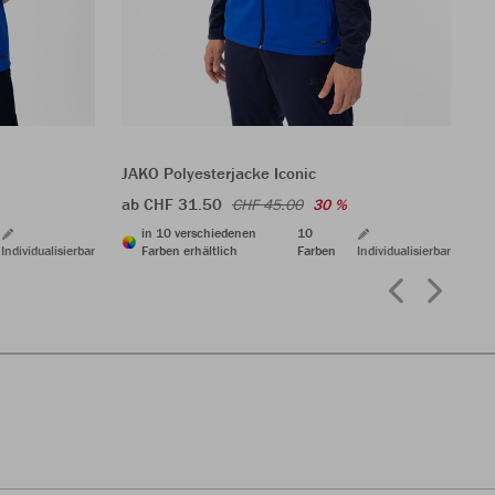
JA
CH
JAKO Polyesterjacke Iconic
ab CHF 31.50
CHF 45.00
30 %
in 10 verschiedenen
10
Individualisierbar
Farben erhältlich
Farben
Individualisierbar