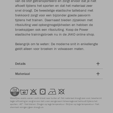
van de stof getransporteerd en zorgt ervoor dat je niet
afkoelt tijdens het sporten en dat het materiaal zeer
snel droogt. De tweedelige elastische tailleband met
trekkoord zorgt voor een bijzonder goede pasvorm
tijdens het trainen. Daarnaast bieden zijzakken met
ritssluiting veel opbergmogelijkheden en hebben de
broekspijpen ook een ritssluiting. Koop de Power
elastische trainingsbroek nu in de JAKO online shop.
Belangrijk om te weten: De moderne snit in enkellengte
geldt alleen voor broeken in volwassen maten.
Details
Materiaal
Microfijne vezels voeren vocht direct naar buiten af. Het materiaal droogt zeer snel, beschermt
tegen afkoeling en zorgt ervoor dat u een aangenaam lichaamsgevoel behoudt tijdens het
sporten.
40°
Niet bleken
Drogen op lage temperatuur
Strijken op lage temperatuur
Niet
chemisch reinigen/geen droogkuis