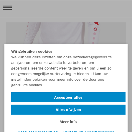
Wij gebruiken cookies
We kunnen deze inzetten om onze bezoekersgegevens te
analyseren, om onze website te verbeteren, om
gepersonaliseerde content weer te geven en om u een zo
aangenaam mogelijke surfervaring te bieden. U kan uw
instellingen bekijken voor meer info over de door ons
gebruikte cookies.
Accepteer alles
Alles afwijzen
Meer info
Gegevensbescherming
Contact- en bedrijfsgegevens