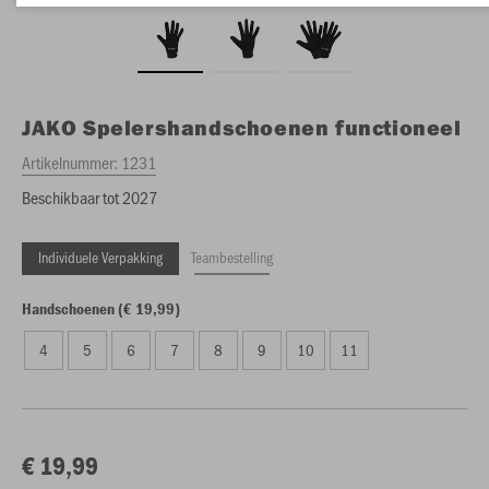
JAKO
Spelershandschoenen functioneel
Artikelnummer:
1231
Beschikbaar tot 2027
Individuele Verpakking
Teambestelling
Handschoenen (€ 19,99)
4
5
6
7
8
9
10
11
€ 19,99