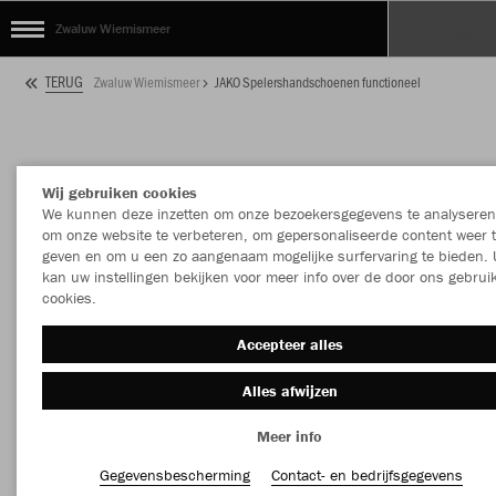
Zwaluw Wiemismeer
TERUG
Zwaluw Wiemismeer
JAKO Spelershandschoenen functioneel
Wij gebruiken cookies
We kunnen deze inzetten om onze bezoekersgegevens te analyseren
om onze website te verbeteren, om gepersonaliseerde content weer 
geven en om u een zo aangenaam mogelijke surfervaring te bieden. 
kan uw instellingen bekijken voor meer info over de door ons gebrui
cookies.
Accepteer alles
Alles afwijzen
Meer info
Gegevensbescherming
Contact- en bedrijfsgegevens