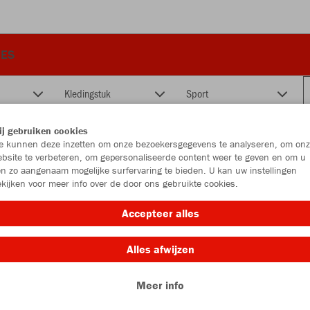
RES
Kledingstuk
Sport
j gebruiken cookies
 kunnen deze inzetten om onze bezoekersgegevens te analyseren, om onz
bsite te verbeteren, om gepersonaliseerde content weer te geven en om u
n zo aangenaam mogelijke surfervaring te bieden. U kan uw instellingen
kijken voor meer info over de door ons gebruikte cookies.
Accepteer alles
Alles afwijzen
Meer info