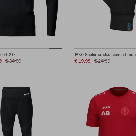
fort 2.0
JAKO Spelerhandschoenen funct
9
€ 34,99
€ 19,99
€ 24,99