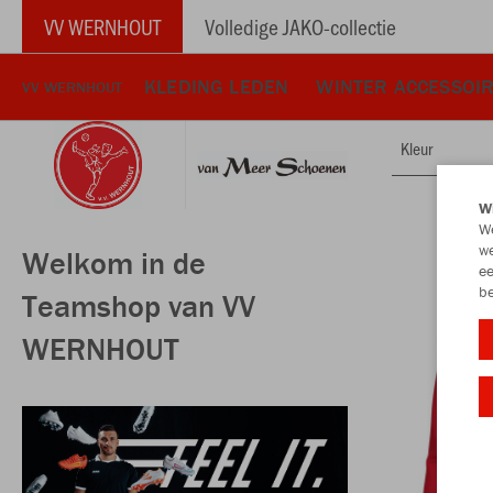
VV WERNHOUT
Volledige JAKO-collectie
KLEDING LEDEN
WINTER ACCESSOI
VV WERNHOUT
Kleur
Wi
We
we
Welkom in de
ee
be
Teamshop van VV
WERNHOUT