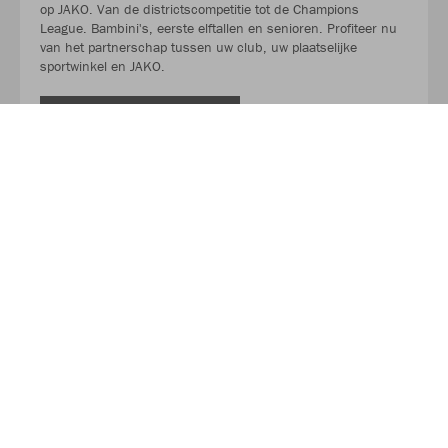
op JAKO. Van de districtscompetitie tot de Champions
League. Bambini's, eerste elftallen en senioren. Profiteer nu
van het partnerschap tussen uw club, uw plaatselijke
sportwinkel en JAKO.
LEES MEER
Over JAKO
Van in een garage tot de toonaangevende leverancier in
teamsport. Het succesverhaal van JAKO begon in 1989 en