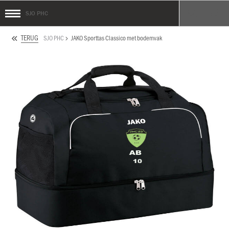
SJO PHC
TERUG
SJO PHC
JAKO Sporttas Classico met bodemvak