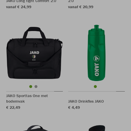
JAKO Long tight Comfort 2.0
2.0
vanaf € 24,99
vanaf € 20,99
JAKO Sporttas One met
bodemvak
JAKO Drinkfles JAKO
€ 22,49
€ 4,49