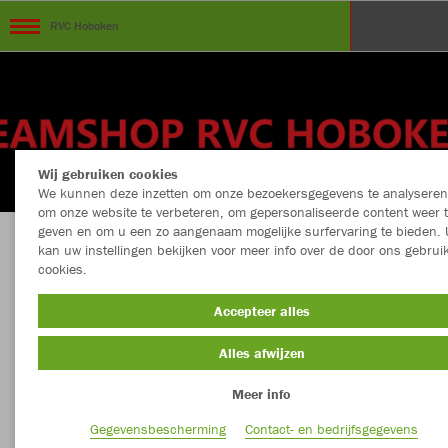
RVC Hoboken
Wij gebruiken cookies
We kunnen deze inzetten om onze bezoekersgegevens te analyseren
om onze website te verbeteren, om gepersonaliseerde content weer 
geven en om u een zo aangenaam mogelijke surfervaring te bieden. 
kan uw instellingen bekijken voor meer info over de door ons gebrui
WELKOM op de Officiële Teamshop RVC
cookies.
Hoboken
Accepteer alles
Alles afwijzen
Kleur
Nieuw
Meer info
Gegevensbescherming
Contact- en bedrijfsgegevens
MEER FILTERS
Kledingstuk