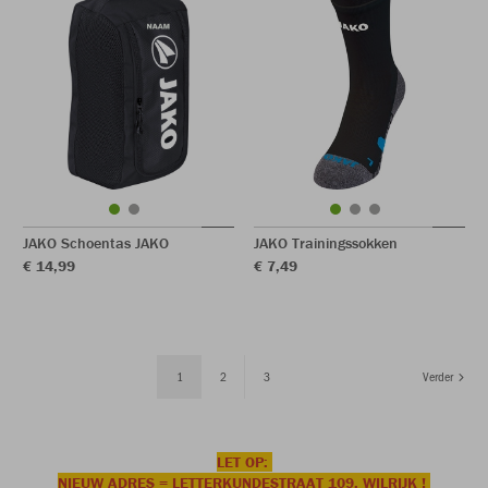
JAKO Schoentas JAKO
JAKO Trainingssokken
€ 14,99
€ 7,49
1
2
3
Verder
LET OP:
NIEUW ADRES = LETTERKUNDESTRAAT 109, WILRIJK !