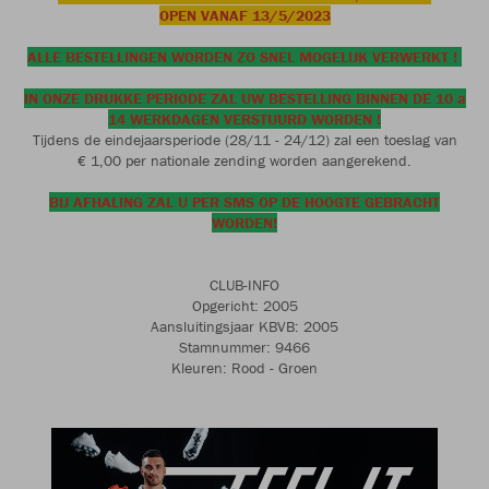
OPEN VANAF 13/5/2023
ALLE BESTELLINGEN WORDEN ZO SNEL MOGELIJK VERWERKT !
IN ONZE DRUKKE PERIODE ZAL UW BESTELLING BINNEN DE 10 a
14 WERKDAGEN VERSTUURD WORDEN !
Tijdens de eindejaarsperiode (28/11 - 24/12) zal een toeslag van
€ 1,00 per nationale zending worden aangerekend.
BIJ AFHALING ZAL U PER SMS OP DE HOOGTE GEBRACHT
WORDEN!
CLUB-INFO
Opgericht: 2005
Aansluitingsjaar KBVB: 2005
Stamnummer: 9466
Kleuren: Rood - Groen