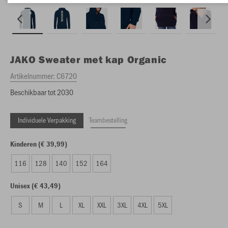
JAKO
Sweater met kap Organic
Artikelnummer:
C6720
Beschikbaar tot 2030
Individuele Verpakking
Teambestelling
Kinderen (€ 39,99)
116
128
140
152
164
Unisex (€ 43,49)
S
M
L
XL
XXL
3XL
4XL
5XL