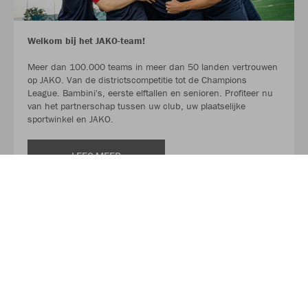
Welkom bij het JAKO-team!
Meer dan 100.000 teams in meer dan 50 landen vertrouwen
op JAKO. Van de districtscompetitie tot de Champions
League. Bambini's, eerste elftallen en senioren. Profiteer nu
van het partnerschap tussen uw club, uw plaatselijke
sportwinkel en JAKO.
LEES MEER