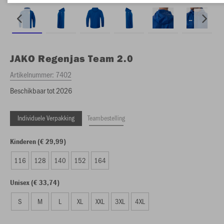
JAKO
Regenjas Team 2.0
Artikelnummer:
7402
Beschikbaar tot 2026
Individuele Verpakking
Teambestelling
Kinderen (€ 29,99)
116
128
140
152
164
Unisex (€ 33,74)
S
M
L
XL
XXL
3XL
4XL