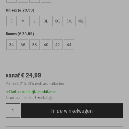
Unisex (€ 29,99)
S
M
L
XL
XXL
3XL
4XL
Dames (€ 29,99)
34
36
38
40
42
44
vanaf € 24,99
Prijs incl. 21% BTW excl. verzendkosten
artikel onmiddellijk beschikbaar
Leverbaar binnen 7 werkdagen
In de winkelwagen