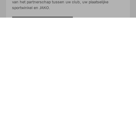
van het partnerschap tussen uw club, uw plaatselijke
sportwinkel en JAKO.
LEES MEER
Over JAKO
Van in een garage tot de toonaangevende leverancier in
teamsport. Het succesverhaal van JAKO begon in 1989 en
duurt tot op de dag van vandaag voort. Sinds de oprichting
heeft JAKO zich als doel gesteld de ideale partner te zijn voor