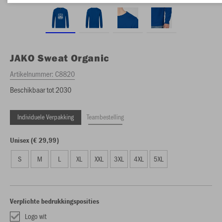
JAKO
Sweat Organic
Artikelnummer:
C8820
Beschikbaar tot 2030
Individuele Verpakking
Teambestelling
Unisex (€ 29,99)
S
M
L
XL
XXL
3XL
4XL
5XL
Verplichte bedrukkingsposities
Logo wit