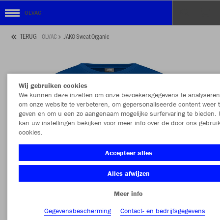
OLVAC
TERUG
OLVAC
JAKO Sweat Organic
Wij gebruiken cookies
We kunnen deze inzetten om onze bezoekersgegevens te analyseren
om onze website te verbeteren, om gepersonaliseerde content weer 
geven en om u een zo aangenaam mogelijke surfervaring te bieden. 
kan uw instellingen bekijken voor meer info over de door ons gebrui
cookies.
Accepteer alles
Alles afwijzen
Meer info
Gegevensbescherming
Contact- en bedrijfsgegevens