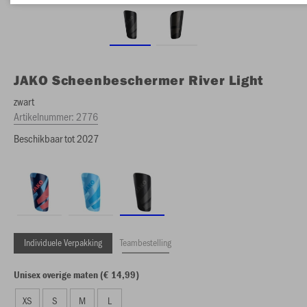
JAKO
Scheenbeschermer River Light
zwart
Artikelnummer:
2776
Beschikbaar tot 2027
Individuele Verpakking
Teambestelling
Unisex overige maten (€ 14,99)
XS
S
M
L