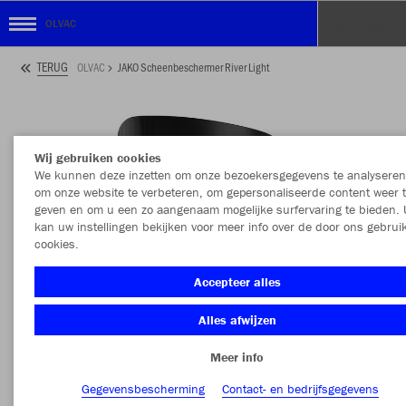
OLVAC
TERUG
OLVAC
JAKO Scheenbeschermer River Light
Wij gebruiken cookies
We kunnen deze inzetten om onze bezoekersgegevens te analyseren
om onze website te verbeteren, om gepersonaliseerde content weer 
geven en om u een zo aangenaam mogelijke surfervaring te bieden. 
kan uw instellingen bekijken voor meer info over de door ons gebrui
cookies.
Accepteer alles
Alles afwijzen
Meer info
Gegevensbescherming
Contact- en bedrijfsgegevens