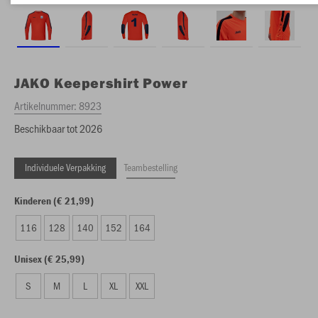
JAKO
Keepershirt Power
Artikelnummer:
8923
Beschikbaar tot 2026
Individuele Verpakking
Teambestelling
Kinderen (€ 21,99)
116
128
140
152
164
Unisex (€ 25,99)
S
M
L
XL
XXL