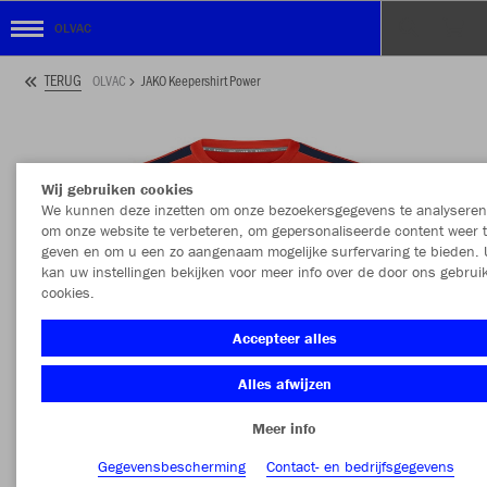
OLVAC
TERUG
OLVAC
JAKO Keepershirt Power
Wij gebruiken cookies
We kunnen deze inzetten om onze bezoekersgegevens te analyseren
om onze website te verbeteren, om gepersonaliseerde content weer 
geven en om u een zo aangenaam mogelijke surfervaring te bieden. 
kan uw instellingen bekijken voor meer info over de door ons gebrui
cookies.
Accepteer alles
Alles afwijzen
Meer info
Gegevensbescherming
Contact- en bedrijfsgegevens