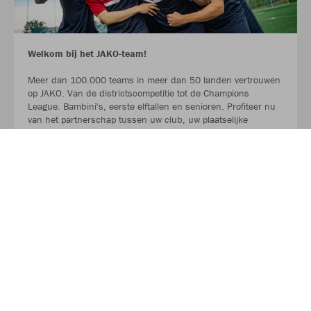
Welkom bij het JAKO-team!
Meer dan 100.000 teams in meer dan 50 landen vertrouwen
op JAKO. Van de districtscompetitie tot de Champions
League. Bambini's, eerste elftallen en senioren. Profiteer nu
van het partnerschap tussen uw club, uw plaatselijke
sportwinkel en JAKO.
LEES MEER