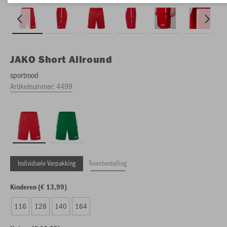
JAKO
Short Allround
sportrood
Artikelnummer:
4499
Individuele Verpakking
Teambestelling
Kinderen (€ 13,99)
116
128
140
164