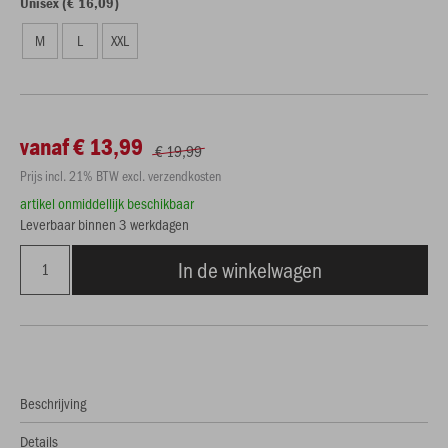
Unisex (€ 16,09)
M
L
XXL
vanaf € 13,99
€ 19,99
Prijs incl. 21% BTW excl. verzendkosten
artikel onmiddellijk beschikbaar
Leverbaar binnen 3 werkdagen
In de winkelwagen
Beschrijving
Details