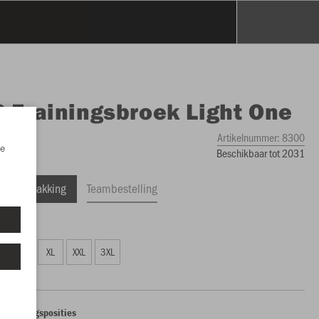
O
Trainingsbroek Light One
Artikelnummer:
8300
e
Beschikbaar tot 2031
ele Verpakking
Teambestelling
7,99)
L
XL
XXL
3XL
edrukkingsposities