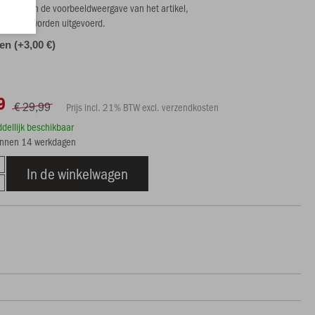
et te zien in de voorbeeldweergave van het artikel,
 wel mee worden uitgevoerd.
len (+3,00 €)
9
€ 29,99
Prijs incl. 21% BTW excl. verzendkosten
ddellijk beschikbaar
innen 14 werkdagen
In de winkelwagen