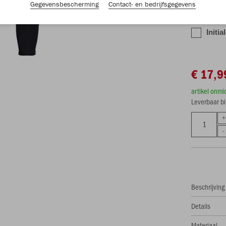
Gegevensbescherming
Contact- en bedrijfsgegevens
Deze zijn ni
maar zullen
Initia
€ 17,9
artikel onmi
Leverbaar b
Beschrijving
Details
Materiaal