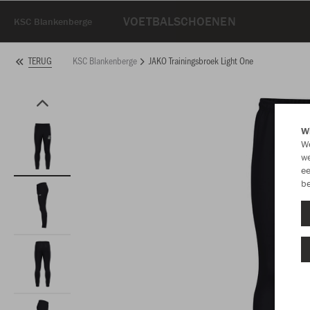
VOETBALSCHOENEN
KSC Blankenberge
KSC Blankenberge
JAKO Trainingsbroek Light One
TERUG
Wi
We
we
ee
be