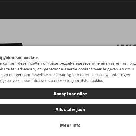
JAK
j gebruiken cookies
 kunnen deze inzetten om onze bezoekersgegevens te analyseren, om onz
bsite te verbeteren, om gepersonaliseerde content weer te geven en om u
n zo aangenaam mogelijke surfervaring te bieden. U kan uw instellingen
Individu
kijken voor meer info over de door ons gebruikte cookies.
Accepteer alles
Unisex (€ 1
S
M
Alles afwijzen
Meer info
Optionele b