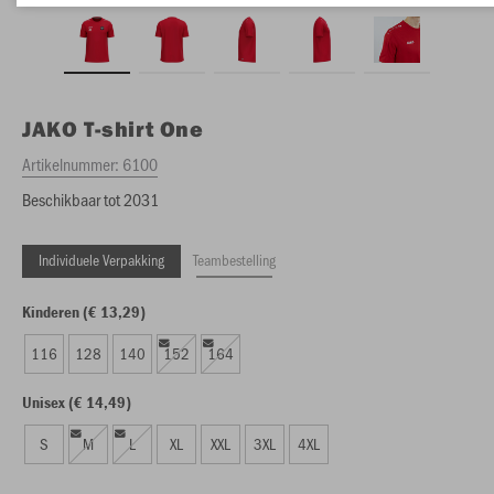
JAKO
T-shirt One
Artikelnummer:
6100
Beschikbaar tot 2031
Individuele Verpakking
Teambestelling
Kinderen (€ 13,29)
116
128
140
152
164
Unisex (€ 14,49)
S
M
L
XL
XXL
3XL
4XL