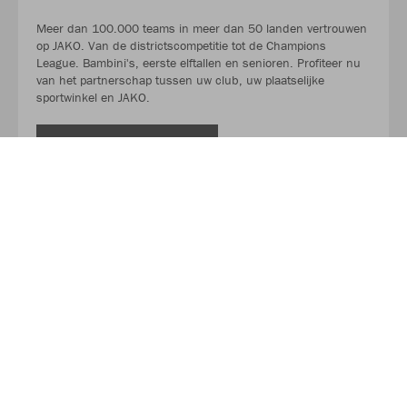
Meer dan 100.000 teams in meer dan 50 landen vertrouwen
op JAKO. Van de districtscompetitie tot de Champions
League. Bambini's, eerste elftallen en senioren. Profiteer nu
van het partnerschap tussen uw club, uw plaatselijke
sportwinkel en JAKO.
LEES MEER
Over JAKO