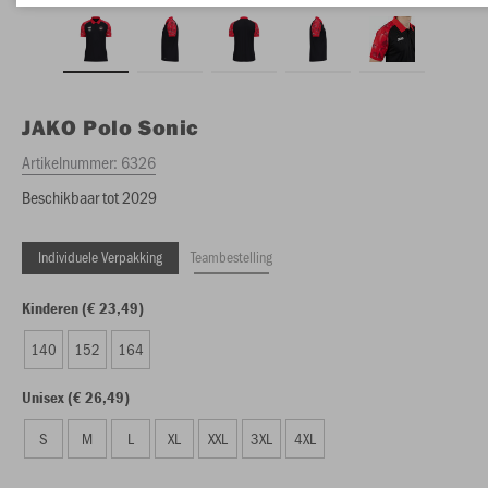
JAKO
Polo Sonic
Artikelnummer:
6326
Beschikbaar tot 2029
Individuele Verpakking
Teambestelling
Kinderen (€ 23,49)
140
152
164
Unisex (€ 26,49)
S
M
L
XL
XXL
3XL
4XL