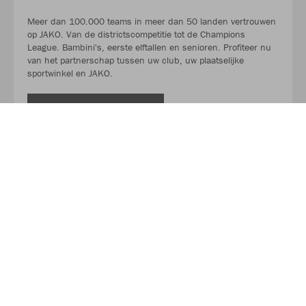
Meer dan 100.000 teams in meer dan 50 landen vertrouwen
op JAKO. Van de districtscompetitie tot de Champions
League. Bambini's, eerste elftallen en senioren. Profiteer nu
van het partnerschap tussen uw club, uw plaatselijke
sportwinkel en JAKO.
LEES MEER
Over JAKO