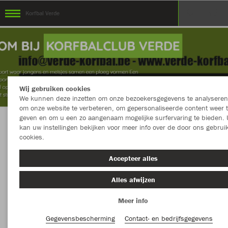
Korfbal Verde
Wij gebruiken cookies
We kunnen deze inzetten om onze bezoekersgegevens te analyseren
om onze website te verbeteren, om gepersonaliseerde content weer 
geven en om u een zo aangenaam mogelijke surfervaring te bieden. 
kan uw instellingen bekijken voor meer info over de door ons gebrui
Welkom in de Teamshop van Korfbal Verde
cookies.
Accepteer alles
Kleur
Nieuw
Alles afwijzen
Meer info
MEER FILTERS
Kledingstuk
Gegevensbescherming
Contact- en bedrijfsgegevens