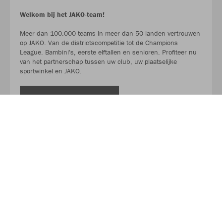
Welkom bij het JAKO-team!
Meer dan 100.000 teams in meer dan 50 landen vertrouwen
op JAKO. Van de districtscompetitie tot de Champions
League. Bambini's, eerste elftallen en senioren. Profiteer nu
van het partnerschap tussen uw club, uw plaatselijke
sportwinkel en JAKO.
LEES MEER