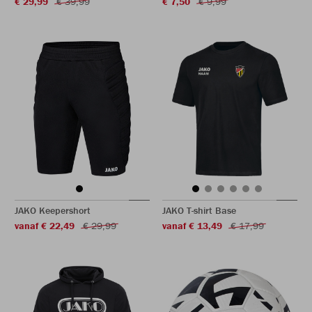
€ 29,99
€ 39,99
€ 7,50
€ 9,99
JAKO Keepershort
JAKO T-shirt Base
vanaf € 22,49
€ 29,99
vanaf € 13,49
€ 17,99