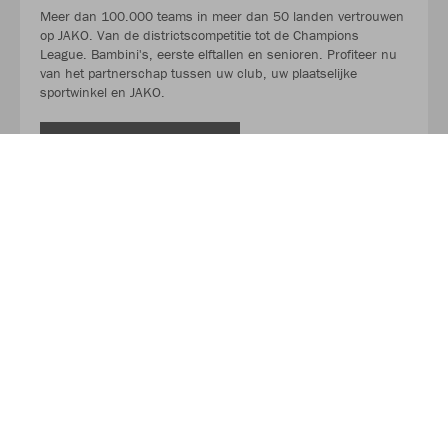
Meer dan 100.000 teams in meer dan 50 landen vertrouwen
op JAKO. Van de districtscompetitie tot de Champions
League. Bambini's, eerste elftallen en senioren. Profiteer nu
van het partnerschap tussen uw club, uw plaatselijke
sportwinkel en JAKO.
LEES MEER
Over JAKO
Van in een garage tot de toonaangevende leverancier in