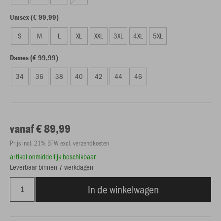
Unisex (€ 99,99)
S
M
L
XL
XXL
3XL
4XL
5XL
Dames (€ 99,99)
34
36
38
40
42
44
46
vanaf € 89,99
Prijs incl. 21% BTW excl. verzendkosten
artikel onmiddellijk beschikbaar
Leverbaar binnen 7 werkdagen
In de winkelwagen