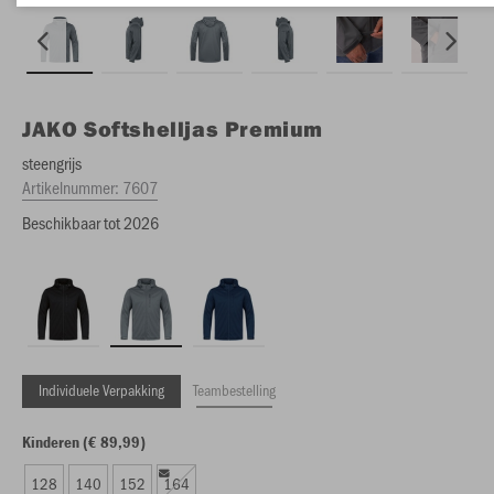
JAKO
Softshelljas Premium
steengrijs
Artikelnummer:
7607
Beschikbaar tot 2026
Individuele Verpakking
Teambestelling
Kinderen (€ 89,99)
128
140
152
164